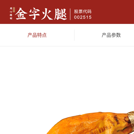
产品特点
产品参数
金字火腿
香肠腊味
休闲
典藏两头乌火腿(限量）4.18kg
两头乌火腿（限量）3.6kg
限量
尊享