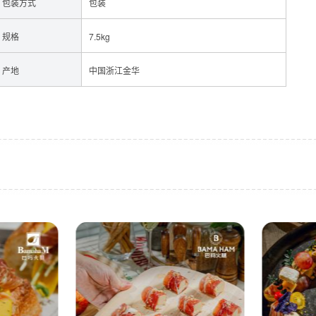
包装方式
包装
规格
7.5kg
产地
中国浙江金华
牛肉
酱料