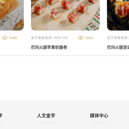
5499
1645
金字美食厨房 | 06月11日
金字美食厨房 |
巴玛火腿苹果奶酪卷
巴玛火腿圣
字
人文金字
媒体中心