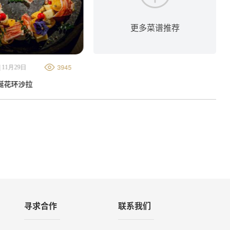
更多菜谱推荐
3945
965
 11月29日
金字美食厨房 | 07月01日
诞花环沙拉
巴玛火腿煎油桃蔬菜沙拉
寻求合作
联系我们