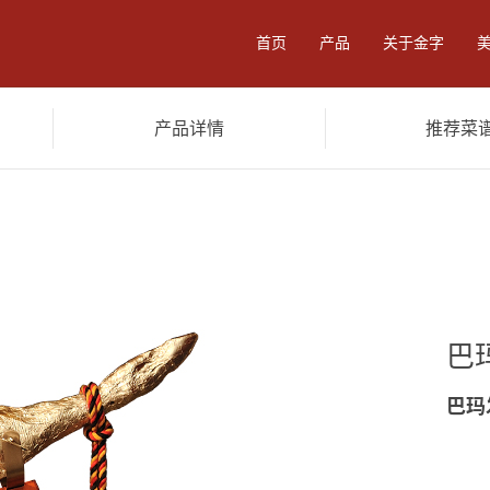
首页
产品
关于金字
产品详情
推荐菜
零食
卤味酱料
食品加工
餐
巴
巴玛
陈香火腿3.6kg
黑猪火腿3.6kg
陈年
黑猪