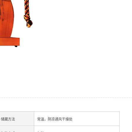
经销加盟
储藏方法
常温，阴凉通风干燥处
香肠
酱肉