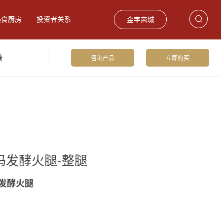
美食厨房
投资者关系
金字商城
谱
咨询产品
立即购买
饮食材
巴玛火腿
礼品卡券
玛发酵火腿-整腿
发酵火腿
留香火腿2.75kg
爆款