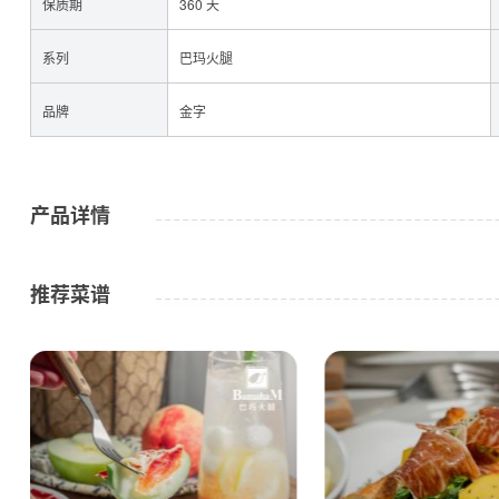
保质期
360 天
系列
巴玛火腿
品牌
金字
咸肉
产品详情
推荐菜谱