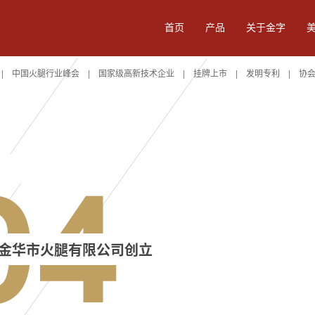
首页
产品
关于金字
 |
中国火腿行业峰会 |
国家级高新技术企业 |
挂牌上市 |
发明专利 |
协
零食
卤味酱料
食品加工
餐
，金华市火腿有限公司创立
陈香火腿3.6kg
黑猪火腿3.6kg
陈年
黑猪