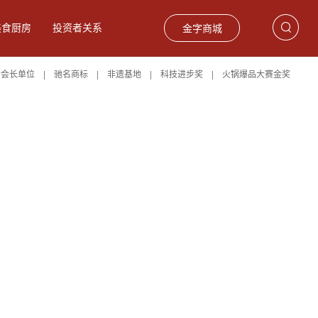
美食厨房
投资者关系
金字商城
会会长单位 |
驰名商标 |
非遗基地 |
科技进步奖 |
火锅爆品大赛金奖
饮食材
巴玛火腿
礼品卡券
留香火腿2.75kg
爆款