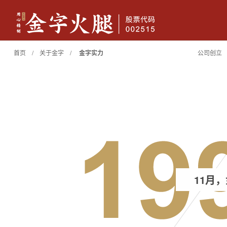
首页 / 关于金字 /
金字实力
公司创立
金字火腿
香肠腊味
休闲
11月
典藏两头乌火腿(限量）4.18kg
两头乌火腿（限量）3.6kg
限量
尊享