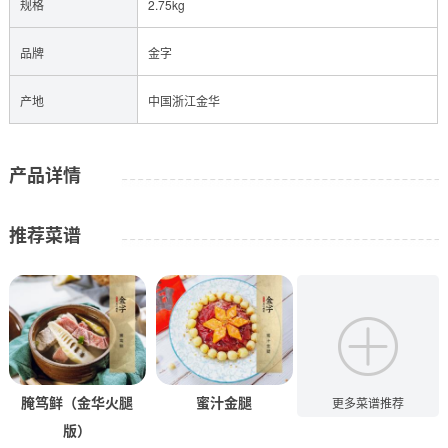
规格
2.75kg
品牌
金字
产地
中国浙江金华
产品详情
推荐菜谱
腌笃鲜（金华火腿
蜜汁金腿
火腿萝卜炖牛排
更多菜谱推荐
版）