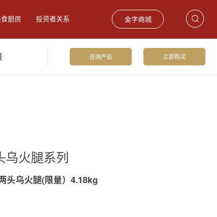
美食厨房
投资者关系
金字商城
谱
咨询产品
立即购买
饮食材
巴玛火腿
礼品卡券
头乌火腿系列
两头乌火腿(限量）4.18kg
留香火腿2.75kg
爆款