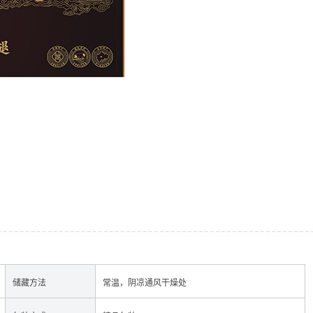
经销加盟
储藏方法
常温，阴凉通风干燥处
香肠
酱肉