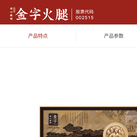
产品特点
产品参数
金字火腿
香肠腊味
休闲
典藏两头乌火腿(限量）4.18kg
两头乌火腿（限量）3.6kg
限量
尊享