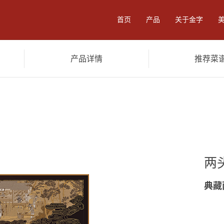
首页
产品
关于金字
产品详情
推荐菜
零食
卤味酱料
食品加工
餐
两
典藏
陈香火腿3.6kg
黑猪火腿3.6kg
陈年
黑猪